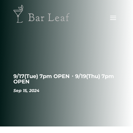
9/17(Tue) 7pm OPEN・9/19(Thu) 7pm
OPEN
Sep 15, 2024