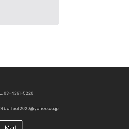
03-4361-5220
barleaf2020@yahoo.co.jp
Mail