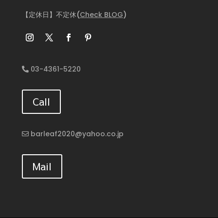
【定休日】不定休(
Check BLOG
)
03-4361-5220
Call
barleaf2020@yahoo.co.jp
Mail