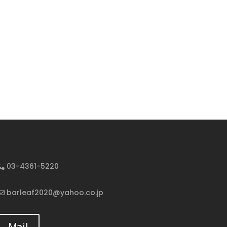
03-4361-5220
barleaf2020@yahoo.co.jp
Mail