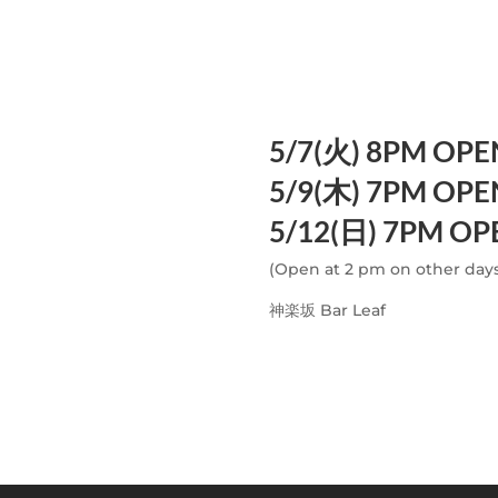
5/7(火) 8PM OPE
5/9(木) 7PM OPE
5/12(日) 7PM OP
(Open at 2 pm on other day
神楽坂 Bar Leaf